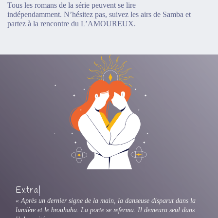
Tous les romans de la série peuvent se lire
indépendamment. N’hésitez pas, suivez les airs de Samba et
partez à la rencontre du L’AMOUREUX.
E
x
t
r
a
i
t
d
u
r
o
m
a
n
:
«
Après un dernier signe de la main, la danseuse disparut dans la
lumière et le brouhaha. La porte se referma. Il demeura seul dans