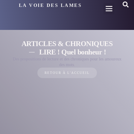
LA VOIE DES LAMES
ARTICLES & CHRONIQUES
LIRE ! Quel bonheur !
Des propositions de lecture et des chroniques pour les amoureux
des mots.
RETOUR À L'ACCUEIL