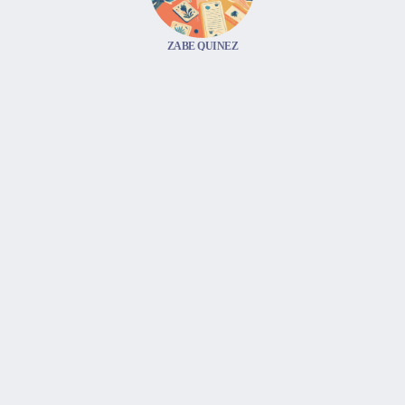
ZABE QUINEZ
Voici donc une aventure galopante et périlleuse
conjuguée à de belles rencontres et à l’instinct des
cartes. Le suivre s’avère souvent un choix judicieux.
Catégories
1. LE BATELEUR
2. LA PAPESSE
3. L'IMPÉRATRICE
4. L'EMPEREUR
5. LE PAPE
6. L'AMOUREUX