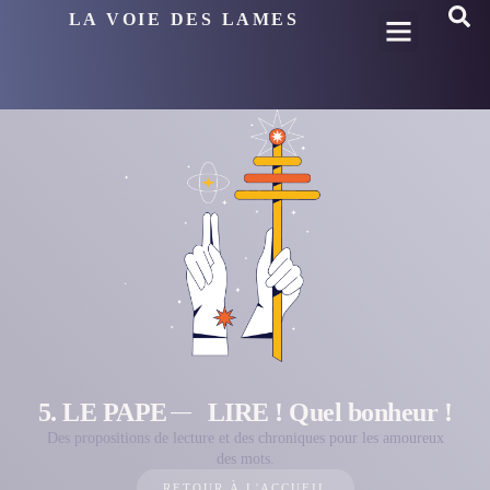
LA VOIE DES LAMES
5. LE PAPE
LIRE ! Quel bonheur !
Des propositions de lecture et des chroniques pour les amoureux
des mots.
RETOUR À L'ACCUEIL