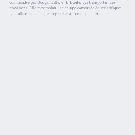
commandée par Bougainville, et
L’Étoile
, qui transportait des
provisions. Elle rassemblait une équipe constituée de scientifiques –
naturaliste, botaniste, cartographe, astronome… – et de
dessinateurs.
Cependant, Denis Diderot, philosophe des Lumières, critique ce
voyage dans son
Supplément au Voyage de Bougainville
(1772). À
travers un dialogue fictif entre un Européen et un vieillard tahitien,
Diderot dénonce l’impact négatif de la colonisation et du choc des
civilisations. Il condamne l’exploitation des peuples autochtones et