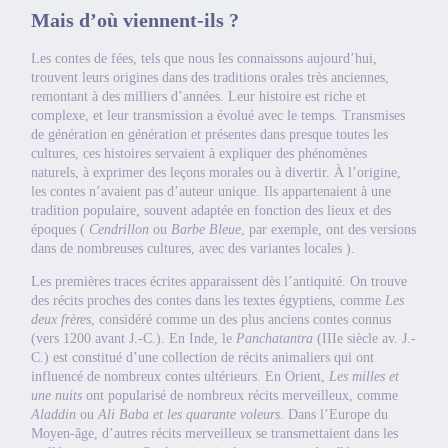
Mais d’où viennent-ils ?
Les contes de fées, tels que nous les connaissons aujourd’hui,
trouvent leurs origines dans des traditions orales très anciennes,
remontant à des milliers d’années. Leur histoire est riche et
complexe, et leur transmission a évolué avec le temps. Transmises
de génération en génération et présentes dans presque toutes les
cultures, ces histoires servaient à expliquer des phénomènes
naturels, à exprimer des leçons morales ou à divertir. À l’origine,
les contes n’avaient pas d’auteur unique. Ils appartenaient à une
tradition populaire, souvent adaptée en fonction des lieux et des
époques (
Cendrillon
ou
Barbe Bleue
, par exemple, ont des versions
dans de nombreuses cultures, avec des variantes locales ).
Les premières traces écrites apparaissent dès l’antiquité. On trouve
des récits proches des contes dans les textes égyptiens, comme
Les
deux frères
, considéré comme un des plus anciens contes connus
(vers 1200 avant J.-C.). En Inde, le
Panchatantra
(IIIe siècle av. J.-
C.) est constitué d’une collection de récits animaliers qui ont
influencé de nombreux contes ultérieurs. En Orient,
Les milles et
une nuits
ont popularisé de nombreux récits merveilleux, comme
Aladdin
ou
Ali Baba et les quarante voleurs
. Dans l’Europe du
Moyen-âge, d’autres récits merveilleux se transmettaient dans les