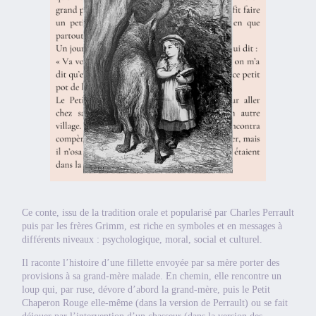
Ce conte, issu de la tradition orale et popularisé par Charles Perrault
puis par les frères Grimm, est riche en symboles et en messages à
différents niveaux : psychologique, moral, social et culturel.
Il raconte l’histoire d’une fillette envoyée par sa mère porter des
provisions à sa grand-mère malade. En chemin, elle rencontre un
loup qui, par ruse, dévore d’abord la grand-mère, puis le Petit
Chaperon Rouge elle-même (dans la version de Perrault) ou se fait