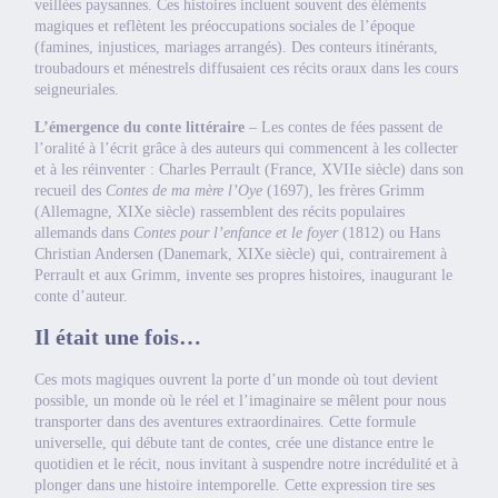
veillées paysannes. Ces histoires incluent souvent des éléments
magiques et reflètent les préoccupations sociales de l’époque
(famines, injustices, mariages arrangés). Des conteurs itinérants,
troubadours et ménestrels diffusaient ces récits oraux dans les cours
seigneuriales.
L’émergence du conte littéraire
– Les contes de fées passent de
l’oralité à l’écrit grâce à des auteurs qui commencent à les collecter
et à les réinventer : Charles Perrault (France, XVIIe siècle) dans son
recueil des
Contes de ma mère l’Oye
(1697), les frères Grimm
(Allemagne, XIXe siècle) rassemblent des récits populaires
allemands dans
Contes pour l’enfance et le foyer
(1812) ou Hans
Christian Andersen (Danemark, XIXe siècle) qui, contrairement à
Perrault et aux Grimm, invente ses propres histoires, inaugurant le
conte d’auteur.
Il était une fois…
Ces mots magiques ouvrent la porte d’un monde où tout devient
possible, un monde où le réel et l’imaginaire se mêlent pour nous
transporter dans des aventures extraordinaires. Cette formule
universelle, qui débute tant de contes, crée une distance entre le
quotidien et le récit, nous invitant à suspendre notre incrédulité et à
plonger dans une histoire intemporelle. Cette expression tire ses