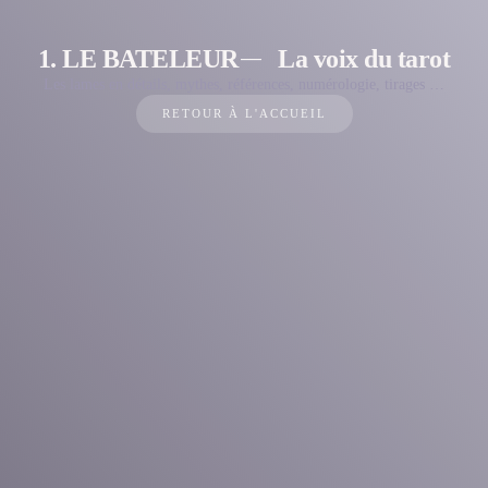
1. LE BATELEUR
La voix du tarot
Les lames en détails, mythes, références, numérologie, tirages …
RETOUR À L'ACCUEIL