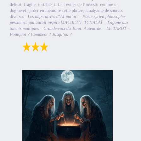
délicat, fragile, instable, il faut éviter de l’investir comme un
dogme et garder en mémoire cette phrase, amalgame de sources
diverses :
Les impératives d’Al-ma’ari – Poète syrien philosophe
pessimiste qui aurait inspiré MACBETH
,
TCHALAÏ – Tzigane aux
talents multiples – Grande voix du Tarot. Auteur de : LE TAROT –
Pourquoi ? Comment ? Jusqu’où ?