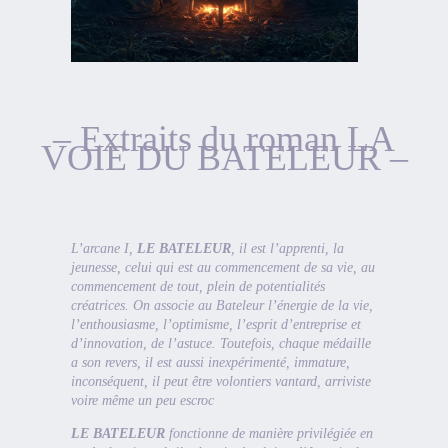
– Extraits du roman LA
VOIE DU BATELEUR –
L’arcane I,
LE BATELEUR
, il est l’apprenti, la
jeunesse, celui qui est au commencement de sa vie, au
commencement de tout, plein de potentialités
créatrices. On associe au Bateleur l’énergie de la vie,
l’enthousiasme, l’optimisme, l’esprit d’entreprise et
d’innovation, de l’astuce. Toutefois, chaque médaille
a son revers, il est aussi inexpérimenté, immature,
inconséquent, il peut être volontiers vantard, arriviste
voire même un peu escroc
LE BATELEUR
fonctionne de manière privilégiée en