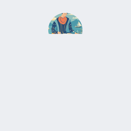
ZABE QUINEZ
Voici donc une aventure galopante et périlleuse
conjuguée à de belles rencontres et à l’instinct des
cartes. Le suivre s’avère souvent un choix judicieux.
Catégories
1. LE BATELEUR
2. LA PAPESSE
3. L'IMPÉRATRICE