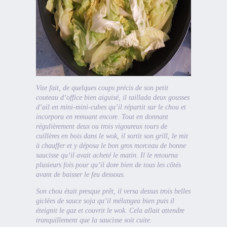
Vite fait, de quelques coups précis de son petit
couteau d’office bien aiguisé, il taillada deux gousses
d’ail en mini-mini-cubes qu’il répartit sur le chou et
incorpora en remuant encore. Tout en donnant
régulièrement deux ou trois vigoureux tours de
cuillères en bois dans le wok, il sortit son grill, le mit
à chauffer et y déposa le bon gros morceau de bonne
saucisse qu’il avait acheté le matin. Il le retourna
plusieurs fois pour qu’il dore bien de tous les côtés
avant de baisser le feu dessous.
Son chou était presque prêt, il versa dessus trois belles
giclées de sauce soja qu’il mélangea bien puis il
éteignit le gaz et couvrit le wok. Cela allait attendre
tranquillement que la saucisse soit cuite.