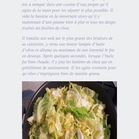
mit à tremper dans une cuvette d’eau propre qu’il
agita de la main pour les séparer le plus possible. Il
vida la bassine en la renversant alors qu’il y
maintenait d’une paume bien à plat et tous ses doigts
écartés ses feuilles de chou.
Il installa son wok sur le plus grand des bruleurs de
sa cuisinière, y versa une bonne lampée d’huile
d’olive et alluma au maximum de son intensité le feu
en dessous. Après quelques secondes, lorsque l’huile
fut bien chaude, il y jeta les lanières de chou qui en
grésillèrent de saisissement. Il les agita vivement pour
qu’elles s’imprègnent bien de matière grasse.