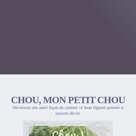
CHOU, MON PETIT CHOU
Découvrez une autre façon de cuisiner ce beau légume pommé si
souvent décrié.